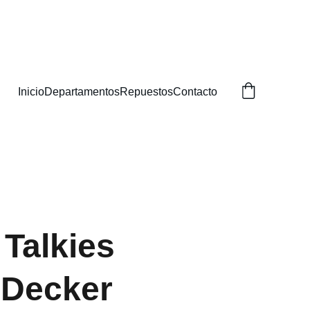
BUSCAS!
Inicio
Departamentos
Repuestos
Contacto
 Talkies
+Decker