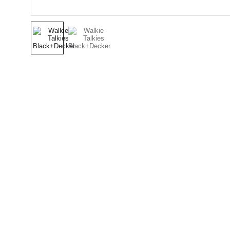
Nuestro Compromiso es 
la Calidad
Repuestos para vehículos, skincare,
cuidado personal, juguetes, ropa de
bebé y más.
Síguenos en Instagram y TikTok para