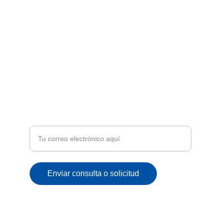
ENVÍOS A TODA VENEZUELA
climacordimportca@gmail.com
+58 4125098760
ATENCIÓN
Recibe ofertas exclusivas y novedades en tu
correo
Enviar consulta o solicitud
© 2025. All rights reserved.