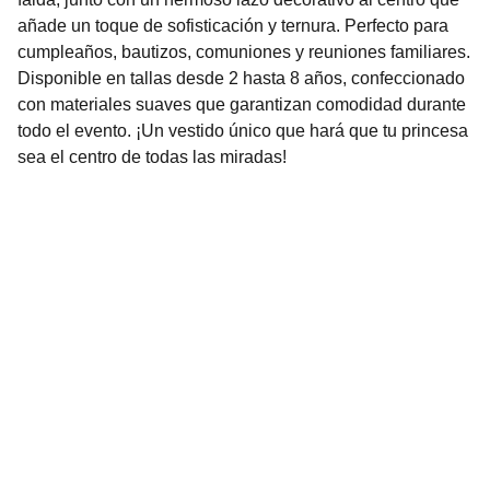
añade un toque de sofisticación y ternura. Perfecto para
cumpleaños, bautizos, comuniones y reuniones familiares.
Disponible en tallas desde 2 hasta 8 años, confeccionado
con materiales suaves que garantizan comodidad durante
todo el evento. ¡Un vestido único que hará que tu princesa
sea el centro de todas las miradas!
Nuestro Compromiso es la 
Calidad
Repuestos para vehículos, skincare, cuidado
personal, juguetes, ropa de bebé y más.