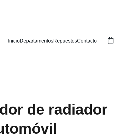
BUSCAS!
Inicio
Departamentos
Repuestos
Contacto
ador de radiador
utomóvil