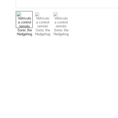
Nuestro Compromiso es 
la Calidad
Repuestos para vehículos, skincare,
cuidado personal, juguetes, ropa de
bebé y más.