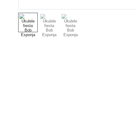
Nuestro Compromiso es 
la Calidad
Repuestos para vehículos, skincare,
cuidado personal, juguetes, ropa de
bebé y más.