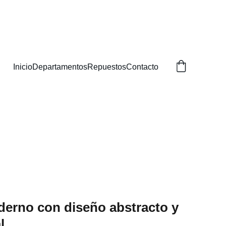
BUSCAS!
Inicio
Departamentos
Repuestos
Contacto
erno con diseño abstracto y
l