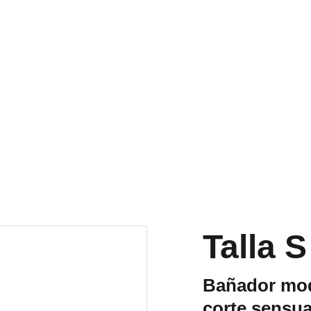
RA NUESTRA VARIEDAD EN REPUESTOS Y ENCUENTRA LO QUE 
Talla S
Bañador mod
corte sensua