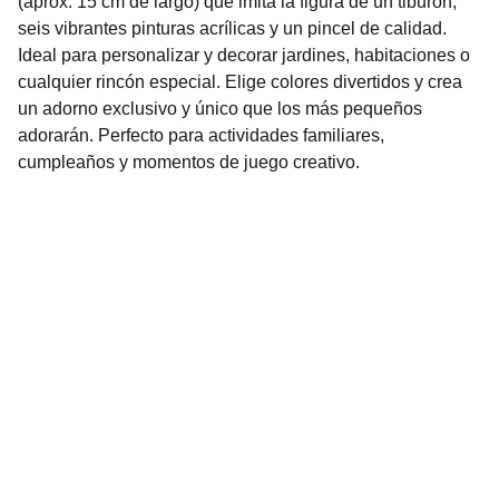
(aprox. 15 cm de largo) que imita la figura de un tiburón,
seis vibrantes pinturas acrílicas y un pincel de calidad.
Ideal para personalizar y decorar jardines, habitaciones o
cualquier rincón especial. Elige colores divertidos y crea
un adorno exclusivo y único que los más pequeños
adorarán. Perfecto para actividades familiares,
cumpleaños y momentos de juego creativo.
Nuestro Compromiso es la 
Calidad
Repuestos para vehículos, skincare, cuidado
personal, juguetes, ropa de bebé y más.