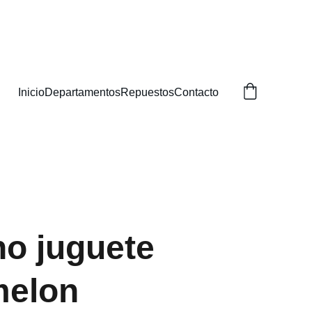
BUSCAS!
Inicio
Departamentos
Repuestos
Contacto
no juguete
elon