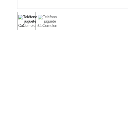
Nuestro Compromiso es 
la Calidad
Repuestos para vehículos, skincare,
cuidado personal, juguetes, ropa de
bebé y más.
Síguenos en Instagram y TikTok para