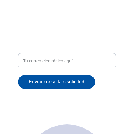
climacordimportca@gmail.com
+58 4125098760
ATENCIÓN
Recibe ofertas exclusivas y novedades en tu
correo
Enviar consulta o solicitud
© 2025. All rights reserved.