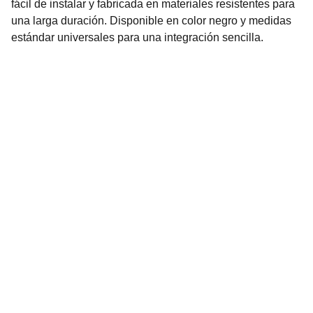
fácil de instalar y fabricada en materiales resistentes para
una larga duración. Disponible en color negro y medidas
estándar universales para una integración sencilla.
Nuestro Compromiso es la 
Calidad
Repuestos para vehículos, skincare, cuidado
personal, juguetes, ropa de bebé y más.
Realizamos envíos seguros y rápidos a
cualquier ciudad del país o agencia de
encomiendas de tu preferencia.