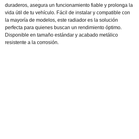
duraderos, asegura un funcionamiento fiable y prolonga la
vida útil de tu vehículo. Fácil de instalar y compatible con
la mayoría de modelos, este radiador es la solución
perfecta para quienes buscan un rendimiento óptimo.
Disponible en tamaño estándar y acabado metálico
resistente a la corrosión.
Nuestro Compromiso es la 
Calidad
Repuestos para vehículos, skincare, cuidado
personal, juguetes, ropa de bebé y más.
Realizamos envíos seguros y rápidos a