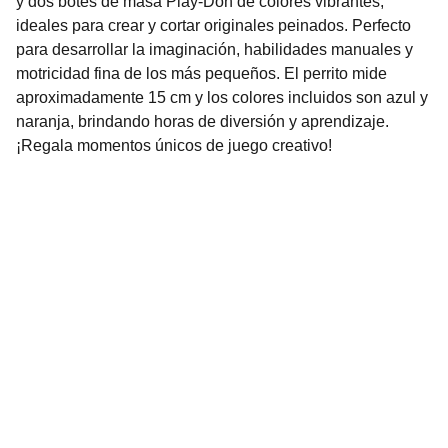
y dos botes de masa Play-Doh de colores vibrantes,
ideales para crear y cortar originales peinados. Perfecto
para desarrollar la imaginación, habilidades manuales y
motricidad fina de los más pequeños. El perrito mide
aproximadamente 15 cm y los colores incluidos son azul y
naranja, brindando horas de diversión y aprendizaje.
¡Regala momentos únicos de juego creativo!
Nuestro Compromiso es la 
Calidad
Repuestos para vehículos, skincare, cuidado
personal, juguetes, ropa de bebé y más.