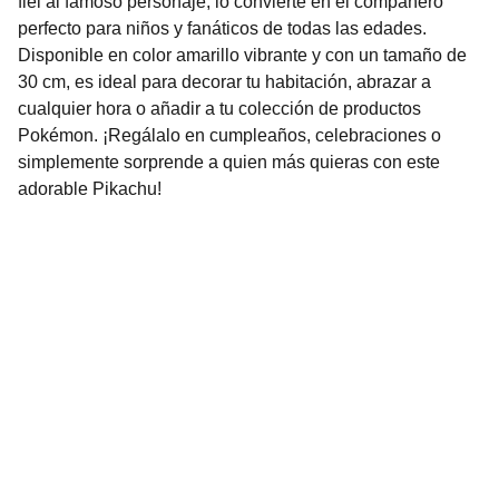
fiel al famoso personaje, lo convierte en el compañero
perfecto para niños y fanáticos de todas las edades.
Disponible en color amarillo vibrante y con un tamaño de
30 cm, es ideal para decorar tu habitación, abrazar a
cualquier hora o añadir a tu colección de productos
Pokémon. ¡Regálalo en cumpleaños, celebraciones o
simplemente sorprende a quien más quieras con este
adorable Pikachu!
Nuestro Compromiso es la 
Calidad
Repuestos para vehículos, skincare, cuidado
personal, juguetes, ropa de bebé y más.