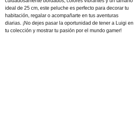
cuidadosamente bordados, colores vibrantes y un tamaño
ideal de 25 cm, este peluche es perfecto para decorar tu
habitación, regalar o acompañarte en tus aventuras
diarias. ¡No dejes pasar la oportunidad de tener a Luigi en
tu colección y mostrar tu pasión por el mundo gamer!
Nuestro Compromiso es la 
Calidad
Repuestos para vehículos, skincare, cuidado
personal, juguetes, ropa de bebé y más.
Realizamos envíos seguros y rápidos a
cualquier ciudad del país o agencia de