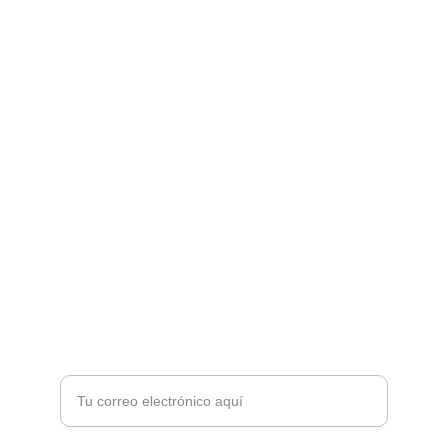
encomiendas de tu preferencia.
Síguenos en Instagram y TikTok para
promociones y novedades
ENVÍOS A TODA VENEZUELA
climacordimportca@gmail.com
+58 4125098760
ATENCIÓN
Recibe ofertas exclusivas y novedades en tu
correo