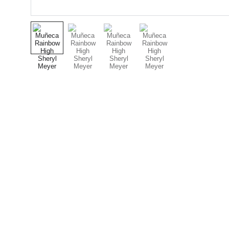
Nuestro Compromiso es 
la Calidad
Repuestos para vehículos, skincare,
cuidado personal, juguetes, ropa de
bebé y más.