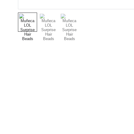
Nuestro Compromiso es 
la Calidad
Repuestos para vehículos, skincare,
cuidado personal, juguetes, ropa de
bebé y más.