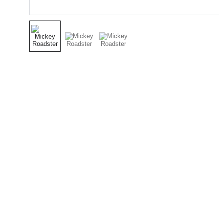
Nuestro Compromiso es 
la Calidad
Repuestos para vehículos, skincare,
cuidado personal, juguetes, ropa de
bebé y más.