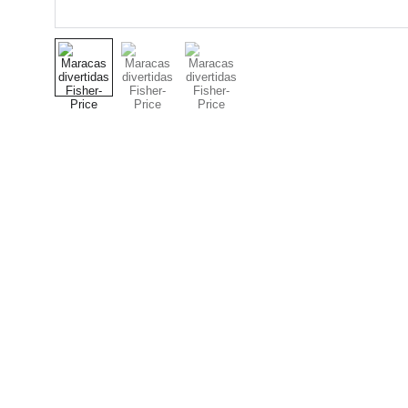
Nuestro Compromiso es 
la Calidad
Repuestos para vehículos, skincare,
cuidado personal, juguetes, ropa de
bebé y más.