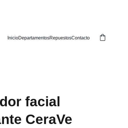
BUSCAS!
Inicio
Departamentos
Repuestos
Contacto
dor facial
ante CeraVe