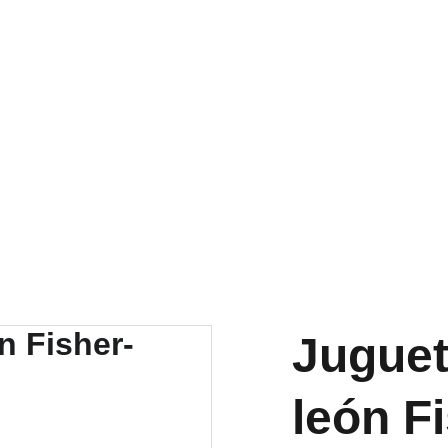
RA NUESTRA VARIEDAD EN REPUESTOS Y ENCUENTRA LO QUE 
Juguet
león F