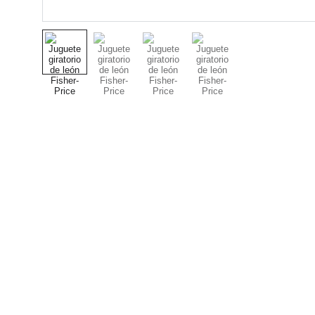
Nuestro Compromiso es 
la Calidad
Repuestos para vehículos, skincare,
cuidado personal, juguetes, ropa de
bebé y más.