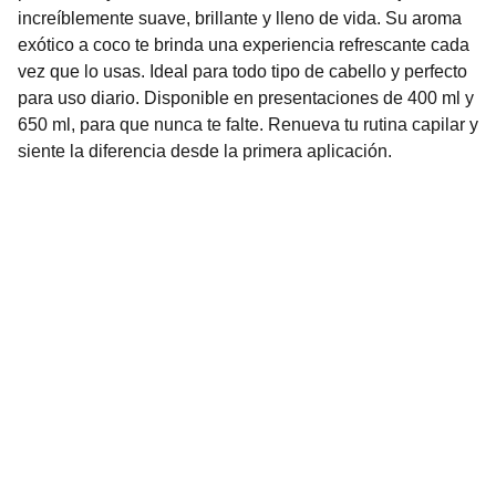
increíblemente suave, brillante y lleno de vida. Su aroma
exótico a coco te brinda una experiencia refrescante cada
vez que lo usas. Ideal para todo tipo de cabello y perfecto
para uso diario. Disponible en presentaciones de 400 ml y
650 ml, para que nunca te falte. Renueva tu rutina capilar y
siente la diferencia desde la primera aplicación.
Nuestro Compromiso es la 
Calidad
Repuestos para vehículos, skincare, cuidado
personal, juguetes, ropa de bebé y más.
Realizamos envíos seguros y rápidos a