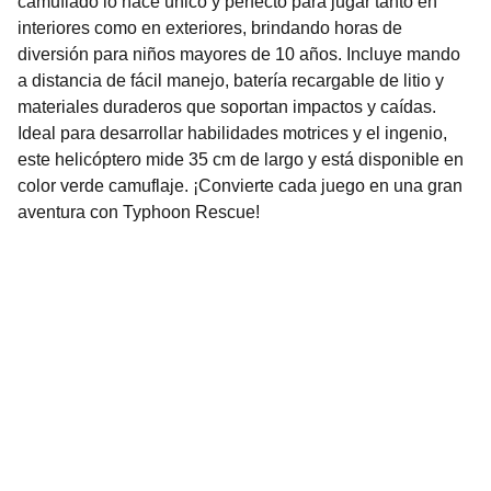
camuflado lo hace único y perfecto para jugar tanto en
interiores como en exteriores, brindando horas de
diversión para niños mayores de 10 años. Incluye mando
a distancia de fácil manejo, batería recargable de litio y
materiales duraderos que soportan impactos y caídas.
Ideal para desarrollar habilidades motrices y el ingenio,
este helicóptero mide 35 cm de largo y está disponible en
color verde camuflaje. ¡Convierte cada juego en una gran
aventura con Typhoon Rescue!
Nuestro Compromiso es la 
Calidad
Repuestos para vehículos, skincare, cuidado
personal, juguetes, ropa de bebé y más.