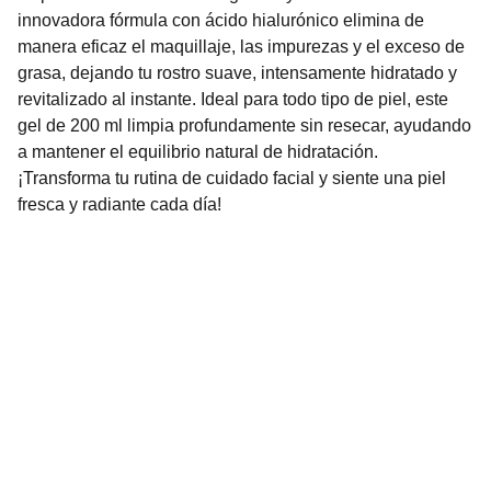
innovadora fórmula con ácido hialurónico elimina de
manera eficaz el maquillaje, las impurezas y el exceso de
grasa, dejando tu rostro suave, intensamente hidratado y
revitalizado al instante. Ideal para todo tipo de piel, este
gel de 200 ml limpia profundamente sin resecar, ayudando
a mantener el equilibrio natural de hidratación.
¡Transforma tu rutina de cuidado facial y siente una piel
fresca y radiante cada día!
Nuestro Compromiso es la 
Calidad
Repuestos para vehículos, skincare, cuidado
personal, juguetes, ropa de bebé y más.