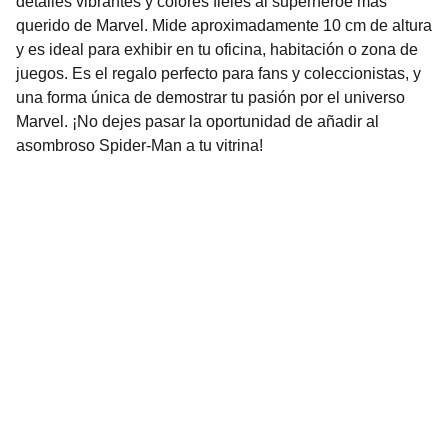
detalles vibrantes y colores fieles al superhéroe más
querido de Marvel. Mide aproximadamente 10 cm de altura
y es ideal para exhibir en tu oficina, habitación o zona de
juegos. Es el regalo perfecto para fans y coleccionistas, y
una forma única de demostrar tu pasión por el universo
Marvel. ¡No dejes pasar la oportunidad de añadir al
asombroso Spider-Man a tu vitrina!
Nuestro Compromiso es la 
Calidad
Repuestos para vehículos, skincare, cuidado
personal, juguetes, ropa de bebé y más.
Realizamos envíos seguros y rápidos a