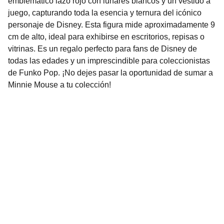
emblemático lazo rojo con lunares blancos y un vestido a
juego, capturando toda la esencia y ternura del icónico
personaje de Disney. Esta figura mide aproximadamente 9
cm de alto, ideal para exhibirse en escritorios, repisas o
vitrinas. Es un regalo perfecto para fans de Disney de
todas las edades y un imprescindible para coleccionistas
de Funko Pop. ¡No dejes pasar la oportunidad de sumar a
Minnie Mouse a tu colección!
Nuestro Compromiso es la 
Calidad
Repuestos para vehículos, skincare, cuidado
personal, juguetes, ropa de bebé y más.