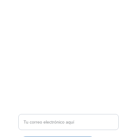
encomiendas de tu preferencia.
Síguenos en Instagram y TikTok para
promociones y novedades
ENVÍOS A TODA VENEZUELA
climacordimportca@gmail.com
+58 4125098760
ATENCIÓN
Recibe ofertas exclusivas y novedades en tu
correo