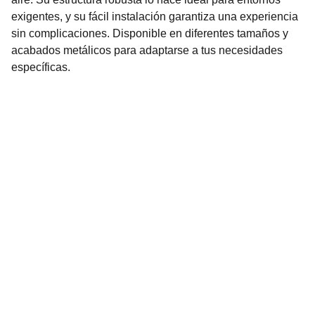
exigentes, y su fácil instalación garantiza una experiencia
sin complicaciones. Disponible en diferentes tamaños y
acabados metálicos para adaptarse a tus necesidades
específicas.
Nuestro Compromiso es la 
Calidad
Repuestos para vehículos, skincare, cuidado
personal, juguetes, ropa de bebé y más.
Realizamos envíos seguros y rápidos a
cualquier ciudad del país o agencia de