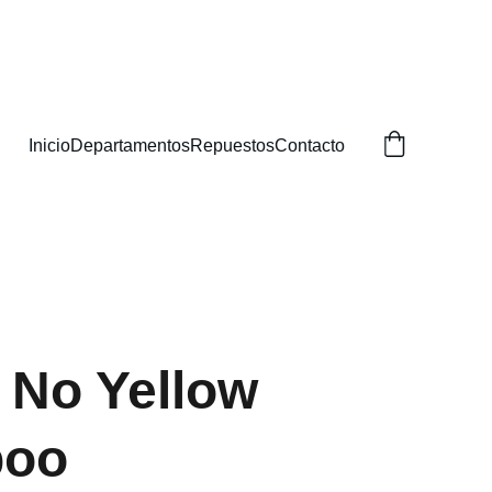
BUSCAS!
Inicio
Departamentos
Repuestos
Contacto
 No Yellow
oo