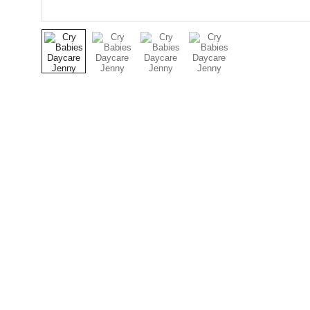
Nuestro Compromiso es 
la Calidad
Repuestos para vehículos, skincare,
cuidado personal, juguetes, ropa de
bebé y más.
Síguenos en Instagram y TikTok para