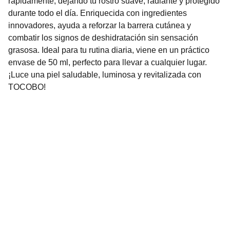
rápidamente, dejando tu rostro suave, radiante y protegido
durante todo el día. Enriquecida con ingredientes
innovadores, ayuda a reforzar la barrera cutánea y
combatir los signos de deshidratación sin sensación
grasosa. Ideal para tu rutina diaria, viene en un práctico
envase de 50 ml, perfecto para llevar a cualquier lugar.
¡Luce una piel saludable, luminosa y revitalizada con
TOCOBO!
Nuestro Compromiso es la 
Calidad
Repuestos para vehículos, skincare, cuidado
personal, juguetes, ropa de bebé y más.