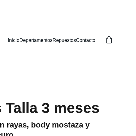
BUSCAS!
Inicio
Departamentos
Repuestos
Contacto
s Talla 3 meses
n rayas, body mostaza y
curo