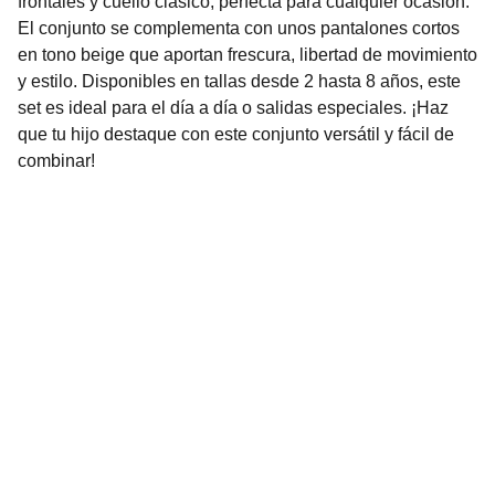
frontales y cuello clásico, perfecta para cualquier ocasión.
El conjunto se complementa con unos pantalones cortos
en tono beige que aportan frescura, libertad de movimiento
y estilo. Disponibles en tallas desde 2 hasta 8 años, este
set es ideal para el día a día o salidas especiales. ¡Haz
que tu hijo destaque con este conjunto versátil y fácil de
combinar!
Nuestro Compromiso es la 
Calidad
Repuestos para vehículos, skincare, cuidado
personal, juguetes, ropa de bebé y más.