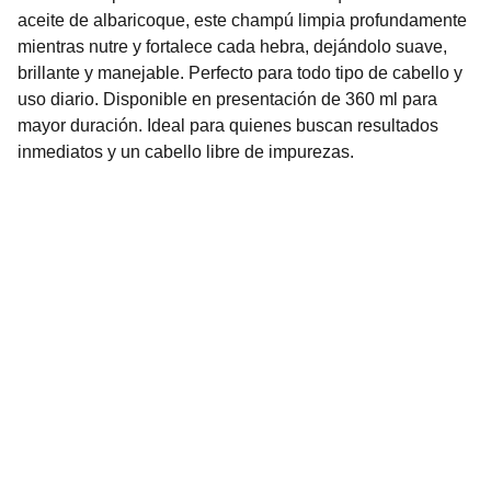
aceite de albaricoque, este champú limpia profundamente
mientras nutre y fortalece cada hebra, dejándolo suave,
brillante y manejable. Perfecto para todo tipo de cabello y
uso diario. Disponible en presentación de 360 ml para
mayor duración. Ideal para quienes buscan resultados
inmediatos y un cabello libre de impurezas.
Nuestro Compromiso es la 
Calidad
Repuestos para vehículos, skincare, cuidado
personal, juguetes, ropa de bebé y más.
Realizamos envíos seguros y rápidos a