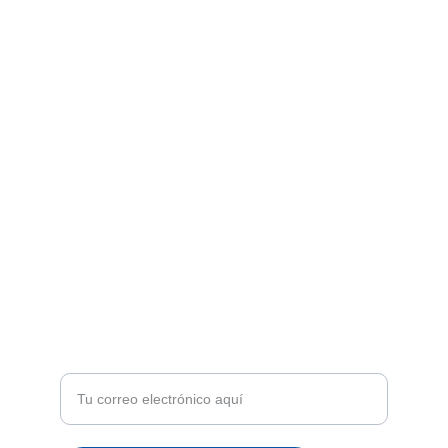
encomiendas de tu preferencia.
Síguenos en Instagram y TikTok para
promociones y novedades
ENVÍOS A TODA VENEZUELA
climacordimportca@gmail.com
+58 4125098760
ATENCIÓN
Recibe ofertas exclusivas y novedades en tu
correo