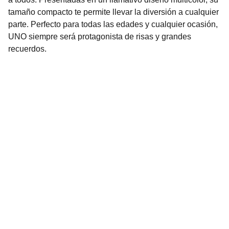
tamaño compacto te permite llevar la diversión a cualquier
parte. Perfecto para todas las edades y cualquier ocasión,
UNO siempre será protagonista de risas y grandes
recuerdos.
Nuestro Compromiso es la 
Calidad
Repuestos para vehículos, skincare, cuidado
personal, juguetes, ropa de bebé y más.
Realizamos envíos seguros y rápidos a
cualquier ciudad del país o agencia de