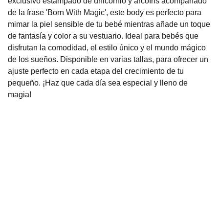
exclusivo estampado de unicornio y arcoíris acompañado
de la frase 'Born With Magic', este body es perfecto para
mimar la piel sensible de tu bebé mientras añade un toque
de fantasía y color a su vestuario. Ideal para bebés que
disfrutan la comodidad, el estilo único y el mundo mágico
de los sueños. Disponible en varias tallas, para ofrecer un
ajuste perfecto en cada etapa del crecimiento de tu
pequeño. ¡Haz que cada día sea especial y lleno de
magia!
Nuestro Compromiso es la 
Calidad
Repuestos para vehículos, skincare, cuidado
personal, juguetes, ropa de bebé y más.