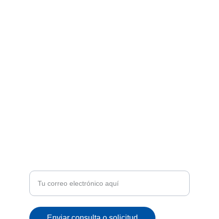
Síguenos en Instagram y TikTok para
promociones y novedades
ENVÍOS A TODA VENEZUELA
climacordimportca@gmail.com
+58 4125098760
ATENCIÓN
Recibe ofertas exclusivas y novedades en tu
correo
Enviar consulta o solicitud