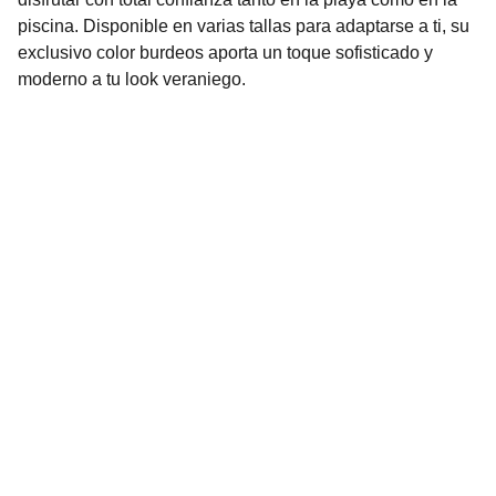
piscina. Disponible en varias tallas para adaptarse a ti, su
exclusivo color burdeos aporta un toque sofisticado y
moderno a tu look veraniego.
Nuestro Compromiso es la 
Calidad
Repuestos para vehículos, skincare, cuidado
personal, juguetes, ropa de bebé y más.
Realizamos envíos seguros y rápidos a
cualquier ciudad del país o agencia de
encomiendas de tu preferencia.