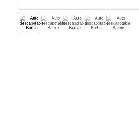
Nuestro Compromiso es 
la Calidad
Repuestos para vehículos, skincare,
cuidado personal, juguetes, ropa de
bebé y más.
Síguenos en Instagram y TikTok para